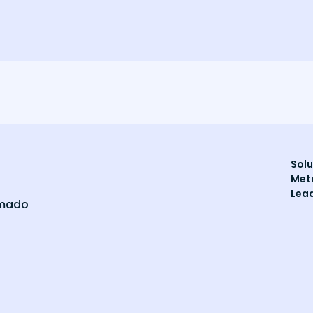
Sol
Met
Lead
rmado