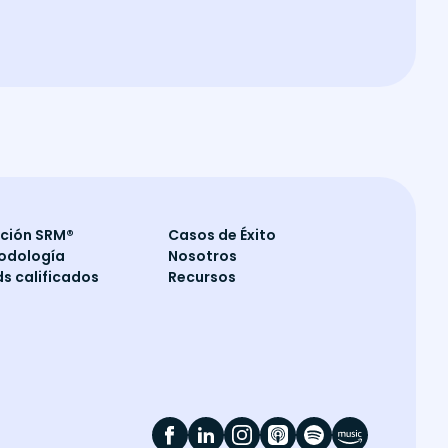
ución SRM®
Casos de Éxito
odología
Nosotros
s calificados
Recursos