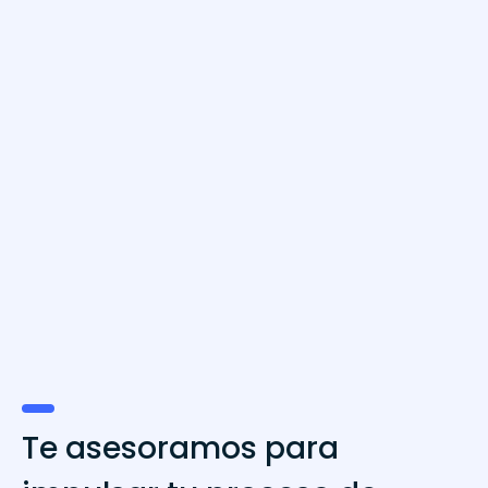
eBook
Linked In para vender a empresas B2B
Descargar eBook
Te asesoramos para