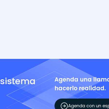
u sistema
Agenda una llam
hacerlo realidad.
Agenda con un esp