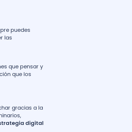
mpre puedes
r las
nes que pensar y
ución que los
har gracias a la
minarios,
strategia digital