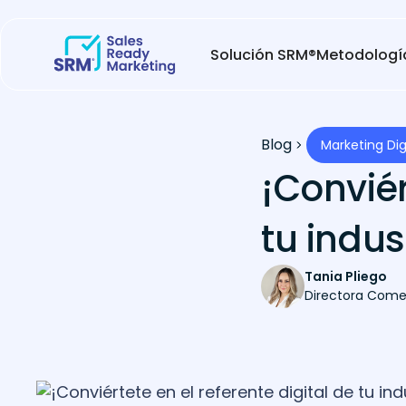
Solución SRM®
Metodologí
Blog
Marketing Dig
¡Conviér
tu indus
Tania Pliego
Directora Come