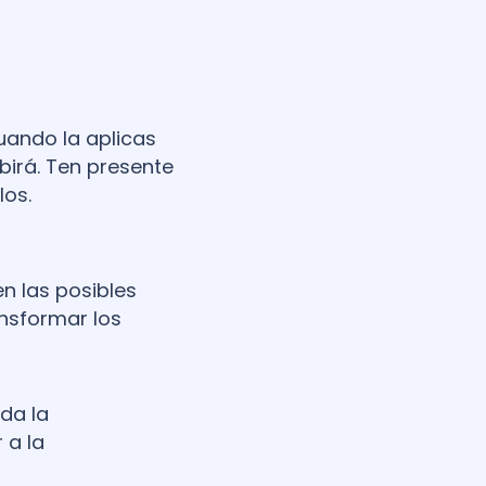
uando la aplicas
birá. Ten presente
los.
n las posibles
ansformar los
nda la
 a la