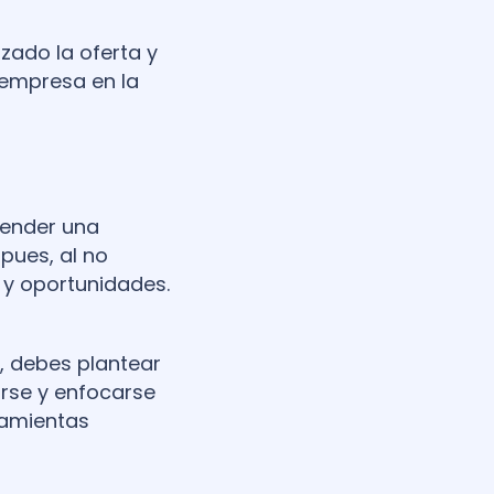
izado la oferta y
 empresa en la
render una
pues, al no
 y oportunidades.
, debes plantear
arse y enfocarse
ramientas