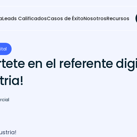
a
Leads Calificados
Casos de Éxito
Nosotros
Recursos
ital
tete en el referente dig
tria!
rcial