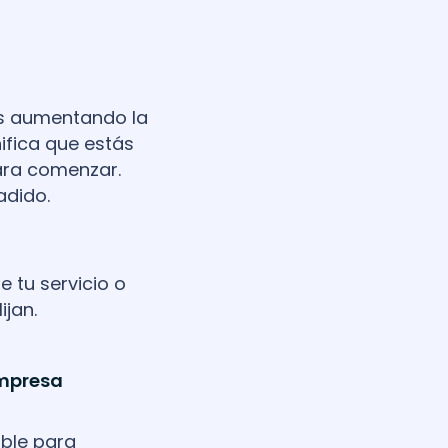
ás aumentando la
nifica que estás
para comenzar.
adido.
 tu servicio o
ijan.
empresa
ible para