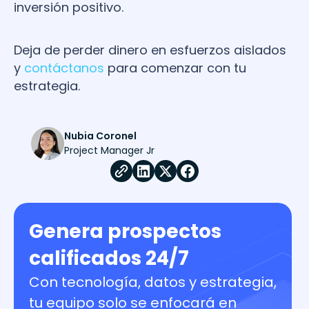
inversión positivo.
Deja de perder dinero en esfuerzos aislados
y
contáctanos
para comenzar con tu
estrategia.
Nubia Coronel
Project Manager Jr
Genera prospectos
calificados 24/7
Con tecnología, datos y estrategia,
tu equipo solo se enfocará en